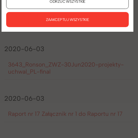
ODRZUĆ WSZYSTKIE
Raport nr 18 Zgłoszenie przez akcjonariusza
projektów uchwał na Zwyczajne Walne
ZAAKCEPTUJ WSZYSTKIE
Zgromadzenie
2020-06-03
3643_Ronson_ZWZ-30Jun2020-projekty-
uchwal_PL-final
2020-06-03
Raport nr 17 Załącznik nr 1 do Raportu nr 17