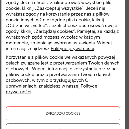
zgody. Jeżeli chcesz zaakceptować wszystkie pliki
cookie, kliknij „Zaakceptuj wszystkie”. Jeżeli nie
wyrażasz zgody na korzystanie przez nas z plików
cookie innych niż niezbędne pliki cookie, kliknij
2020-06-30
„Odrzuć wszystkie”. Jeżeli chcesz dostosować swoje
zgody, kliknij „Zarządzaj cookies”. Pamiętaj, że każdą z
Raport nr 19 Uchwały podjęte przez
wyrażonych zgód możesz wycofać w każdym
momencie, zmieniając wybrane ustawienia. Więcej
Zwyczajne Walne Zgromadzenie spółki
informacji znajdziesz
Polityce prywatności
.
Ronson Development SE w dniu 30 czerwca
2020 roku
Korzystanie z plików cookie we wskazanych powyżej
celach związane jest z przetwarzaniem Twoich danych
osobowych. Więcej informacji o korzystaniu przez nas
plików cookie oraz o przetwarzaniu Twoich danych
osobowych, w tym o przysługujących Ci
2020-06-19
uprawnieniach, znajdziesz w naszej
Polityce
prywatności
.
Raport nr 18 Załącznik nr 1 do Raportu nr 18
ZARZĄDZAJ COOKIES
2020-06-19