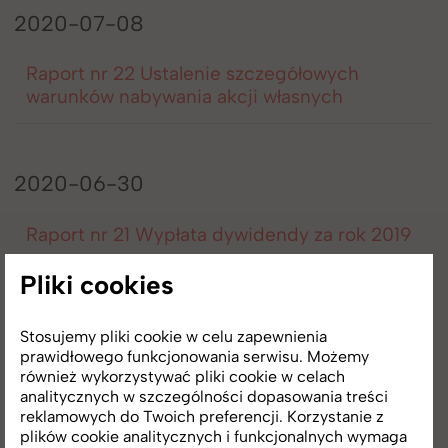
2020-07-08
Raport nr 22 Ustalenie szczegółowych
warunków nabywania akcji własnych
2020-06-30
Raport nr 21 Wypłata dywidendy za rok 2019
Pliki cookies
2020-06-30
Stosujemy pliki cookie w celu zapewnienia
prawidłowego funkcjonowania serwisu. Możemy
Raport nr 20 Akcjonariusze posiadający co
również wykorzystywać pliki cookie w celach
najmniej 5 procent głosów na Zwyczajnym
analitycznych w szczególności dopasowania treści
Walnym Zgromadzeniu Ronson
reklamowych do Twoich preferencji. Korzystanie z
plików cookie analitycznych i funkcjonalnych wymaga
Development SE