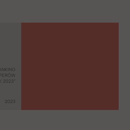
I
ANKING
OPERÓW
K 2023”
2023