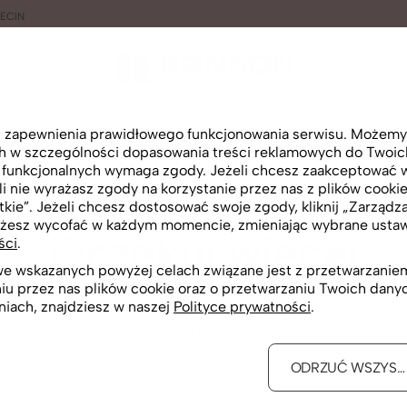
ECIN
ZNAJDŹ
lu zapewnienia prawidłowego funkcjonowania serwisu. Możemy
ch w szczególności dopasowania treści reklamowych do Twoich 
i funkcjonalnych wymaga zgody. Jeżeli chcesz zaakceptować wsz
i nie wyrażasz zgody na korzystanie przez nas z plików cookie
tkie”. Jeżeli chcesz dostosować swoje zgody, kliknij „Zarządza
NAGRODY
żesz wycofać w każdym momencie, zmieniając wybrane ustawi
Oczekuj więcej
ści
.
 we wskazanych powyżej celach związane jest z przetwarzan
niu przez nas plików cookie oraz o przetwarzaniu Twoich dan
niach, znajdziesz w naszej
Polityce prywatności
.
- obejrzyj nagrody, którymi branża doceniła 
ODRZUĆ WSZYST