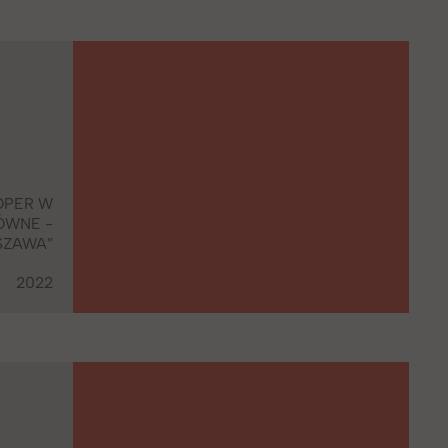
OPER W
ÓWNE -
SZAWA”
2022