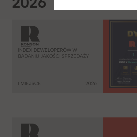
2026
INDEX DEWELOPERÓW W
BADANIU JAKOŚCI SPRZEDAŻY
I MIEJSCE
2026