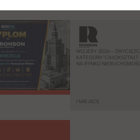
WIZJERY 2026 - ZWYCIĘZ
KATEGORII "CAŁOKSZTAŁT
NA RYNKU NIERUCHOMOŚC
I MIEJSCE