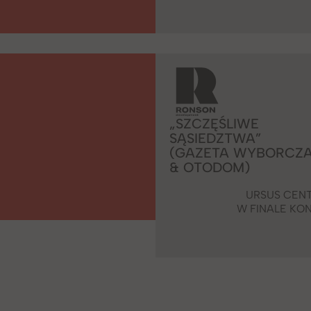
„SZCZĘŚLIWE
SĄSIEDZTWA”
(GAZETA WYBORCZ
& OTODOM)
URSUS CEN
W FINALE KO