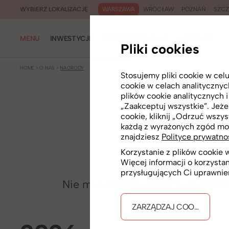
WARSZAWA
WROCŁAW
POZNAŃ
SZCZ
WYBIERZ LOKALIZACJĘ
MENU
INWESTYCJE
OFERTY SPECJALNE
KONTAKT
Pliki cookies
HOME
>
O NAS
>
NAGRODY
Stosujemy pliki cookie w ce
cookie w celach analityczny
plików cookie analitycznych 
„Zaakceptuj wszystkie”. Jeżel
cookie, kliknij „Odrzuć wszys
każdą z wyrażonych zgód mo
znajdziesz
Polityce prywatno
Korzystanie z plików cookie
Więcej informacji o korzysta
przysługujących Ci uprawnie
Nie musisz nam wierzyć na słowo 
ZARZĄDZAJ COOKIES