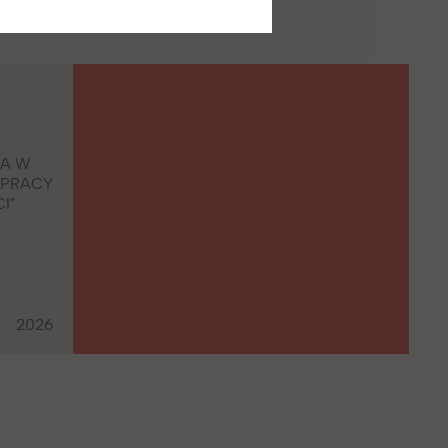
CA W
 PRACY
I"
2026