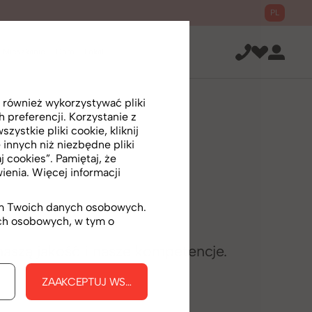
PL
Mieszkanie
Dom
Lokal
 również wykorzystywać pliki
preferencji. Korzystanie z
ystkie pliki cookie, kliknij
 innych niż niezbędne pliki
j cookies”. Pamiętaj, że
enia. Więcej informacji
iem Twoich danych osobowych.
ych osobowych, w tym o
naszą jakość i nasze kompetencje.
KIE
ZAAKCEPTUJ WSZYSTKIE