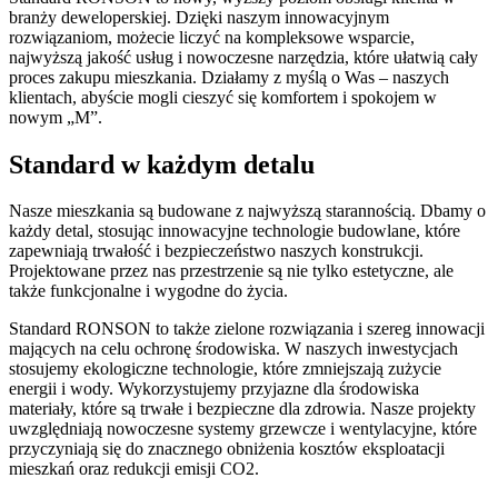
branży deweloperskiej. Dzięki naszym innowacyjnym
rozwiązaniom, możecie liczyć na kompleksowe wsparcie,
najwyższą jakość usług i nowoczesne narzędzia, które ułatwią cały
proces zakupu mieszkania. Działamy z myślą o Was – naszych
klientach, abyście mogli cieszyć się komfortem i spokojem w
nowym „M”.
Standard w każdym detalu
Nasze mieszkania są budowane z najwyższą starannością. Dbamy o
każdy detal, stosując innowacyjne technologie budowlane, które
zapewniają trwałość i bezpieczeństwo naszych konstrukcji.
Projektowane przez nas przestrzenie są nie tylko estetyczne, ale
także funkcjonalne i wygodne do życia.
Standard RONSON to także zielone rozwiązania i szereg innowacji
mających na celu ochronę środowiska. W naszych inwestycjach
stosujemy ekologiczne technologie, które zmniejszają zużycie
energii i wody. Wykorzystujemy przyjazne dla środowiska
materiały, które są trwałe i bezpieczne dla zdrowia. Nasze projekty
uwzględniają nowoczesne systemy grzewcze i wentylacyjne, które
przyczyniają się do znacznego obniżenia kosztów eksploatacji
mieszkań oraz redukcji emisji CO2.