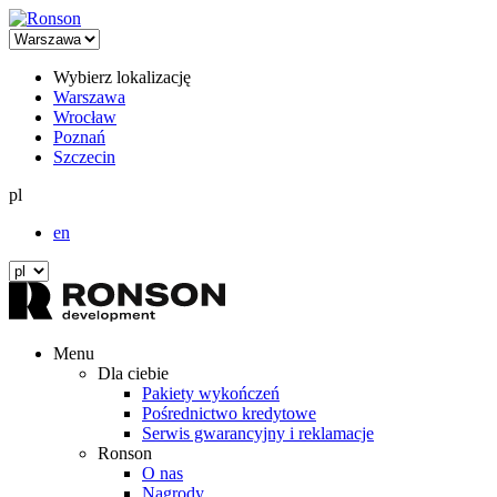
Wybierz lokalizację
Warszawa
Wrocław
Poznań
Szczecin
pl
en
Menu
Dla ciebie
Pakiety wykończeń
Pośrednictwo kredytowe
Serwis gwarancyjny i reklamacje
Ronson
O nas
Nagrody