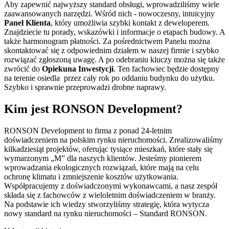
Aby zapewnić najwyższy standard obsługi, wprowadziliśmy wiele
zaawansowanych narzędzi. Wśród nich - nowoczesny, intuicyjny
Panel Klienta
, który umożliwia szybki kontakt z deweloperem.
Znajdziecie tu porady, wskazówki i informacje o etapach budowy. A
także harmonogram płatności. Za pośrednictwem Panelu można
skontaktować się z odpowiednim działem w naszej firmie i szybko
rozwiązać zgłoszoną uwagę. A po odebraniu kluczy można się także
zwrócić do
Opiekuna Inwestycji
. Ten fachowiec będzie dostępny
na terenie osiedla przez cały rok po oddaniu budynku do użytku.
Szybko i sprawnie przeprowadzi drobne naprawy.
Kim jest RONSON Development?
RONSON Development to firma z ponad 24-letnim
doświadczeniem na polskim rynku nieruchomości. Zrealizowaliśmy
kilkadziesiąt projektów, oferując tysiące mieszkań, które stały się
wymarzonym „M” dla naszych klientów. Jesteśmy pionierem
wprowadzania ekologicznych rozwiązań, które mają na celu
ochronę klimatu i zmniejszenie kosztów użytkowania.
Współpracujemy z doświadczonymi wykonawcami, a nasz zespół
składa się z fachowców z wieloletnim doświadczeniem w branży.
Na podstawie ich wiedzy stworzyliśmy strategię, która wytycza
nowy standard na rynku nieruchomości – Standard RONSON.