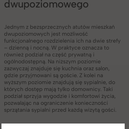
dwupoziomowego
Jednym z bezsprzecznych atutów mieszkań
dwupoziomowych jest możliwość
funkcjonalnego rozdzielenia ich na dwie strefy
– dzienną i nocną. W praktyce oznacza to
również podział na część prywatną i
ogólnodostępną. Na niższym poziomie
zazwyczaj znajduje się kuchnia oraz salon,
gdzie przyjmowani są goście. Z kolei na
wyższym poziomie znajdują się sypialnie, do
których dostęp mają tylko domownicy. Taki
podział sprzyja wygodzie i komfortowi życia,
pozwalając na ograniczenie konieczności
sprzątania sypialni przed każdą wizytą gości.