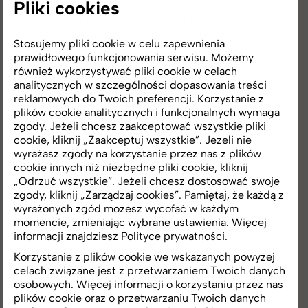
Wiele dwupoziomowych mieszkań oferuje
Pliki cookies
przestronny taras, co stanowi wyjątkowy atut
dla osób ceniących czas spędzany na świeżym
Stosujemy pliki cookie w celu zapewnienia
powietrzu. Taka przestrzeń, odpowiednio
prawidłowego funkcjonowania serwisu. Możemy
urządzona, na przykład poprzez dodanie roślin
również wykorzystywać pliki cookie w celach
analitycznych w szczególności dopasowania treści
czy zawieszenie hamaka, może przemienić się
reklamowych do Twoich preferencji. Korzystanie z
w oazę zieleni, stanowiącą alternatywę dla
plików cookie analitycznych i funkcjonalnych wymaga
ogrodu.
zgody. Jeżeli chcesz zaakceptować wszystkie pliki
cookie, kliknij „Zaakceptuj wszystkie”. Jeżeli nie
wyrażasz zgody na korzystanie przez nas z plików
Mieszkania dwupoziomowe z ogródkiem
cookie innych niż niezbędne pliki cookie, kliknij
„Odrzuć wszystkie”. Jeżeli chcesz dostosować swoje
umożliwiają stworzenie własnej strefy relaksu.
zgody, kliknij „Zarządzaj cookies”. Pamiętaj, że każdą z
Komfort, jaki zapewniają ma duże znaczenie dla
wyrażonych zgód możesz wycofać w każdym
mieszkańców, a ich położenie na wyższych
momencie, zmieniając wybrane ustawienia. Więcej
piętrach w bloku zapewnia niezwykłe widoki,
informacji znajdziesz
Polityce prywatności
.
które są cenione przez entuzjastów miejskich
Korzystanie z plików cookie we wskazanych powyżej
krajobrazów.
celach związane jest z przetwarzaniem Twoich danych
osobowych. Więcej informacji o korzystaniu przez nas
plików cookie oraz o przetwarzaniu Twoich danych