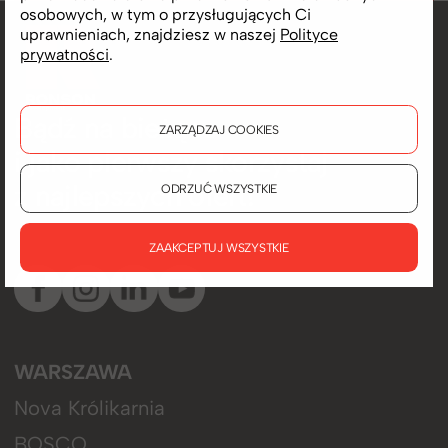
osobowych, w tym o przysługujących Ci
uprawnieniach, znajdziesz w naszej
Polityce
prywatności
.
Bądź na bieżąco
ZARZĄDZAJ COOKIES
i jako pierwszy skorzystaj
z najlepszych ofert!
ODRZUĆ WSZYSTKIE
ZAAKCEPTUJ WSZYSTKIE
WARSZAWA
Nova Królikarnia
BOSCO