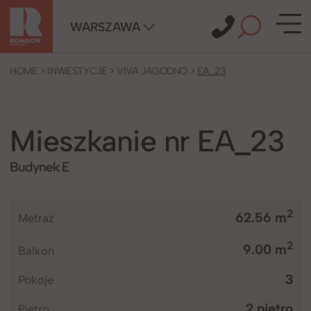
WARSZAWA
HOME
>
INWESTYCJE
>
VIVA JAGODNO
>
EA_23
Mieszkanie nr EA_23
Budynek E
2
62.56 m
metraż
2
9.00 m
Balkon
3
pokoje
2 piętro
piętro