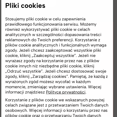
Dowiedz się więcej
Pliki cookies
Stosujemy pliki cookie w celu zapewnienia
prawidłowego funkcjonowania serwisu. Możemy
również wykorzystywać pliki cookie w celach
analitycznych w szczególności dopasowania treści
Chcesz mieszkanie
reklamowych do Twoich preferencji. Korzystanie z
plików cookie analitycznych i funkcjonalnych wymaga
zgody. Jeżeli chcesz zaakceptować wszystkie pliki
urządzone pod klucz?
cookie, kliknij „Zaakceptuj wszystkie”. Jeżeli nie
wyrażasz zgody na korzystanie przez nas z plików
cookie innych niż niezbędne pliki cookie, kliknij
Sprawdź ofertę pakietów wykończeń od
„Odrzuć wszystkie”. Jeżeli chcesz dostosować swoje
zgody, kliknij „Zarządzaj cookies”. Pamiętaj, że każdą z
naszych sprawdzonych partnerów.
wyrażonych zgód możesz wycofać w każdym
momencie, zmieniając wybrane ustawienia. Więcej
informacji znajdziesz
Polityce prywatności
.
Dowiedz się więcej
Korzystanie z plików cookie we wskazanych powyżej
celach związane jest z przetwarzaniem Twoich danych
osobowych. Więcej informacji o korzystaniu przez nas
plików cookie oraz o przetwarzaniu Twoich danych