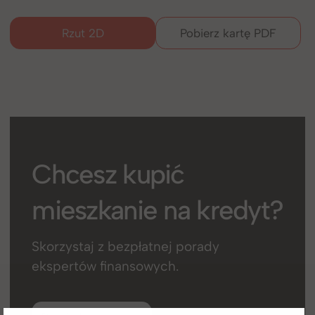
Rzut 2D
Pobierz kartę PDF
Chcesz kupić
mieszkanie na kredyt?
Skorzystaj z bezpłatnej porady
ekspertów finansowych.