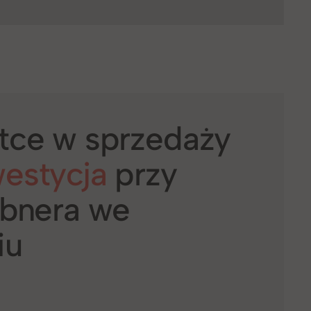
tce w sprzedaży
estycja
przy
obnera we
iu