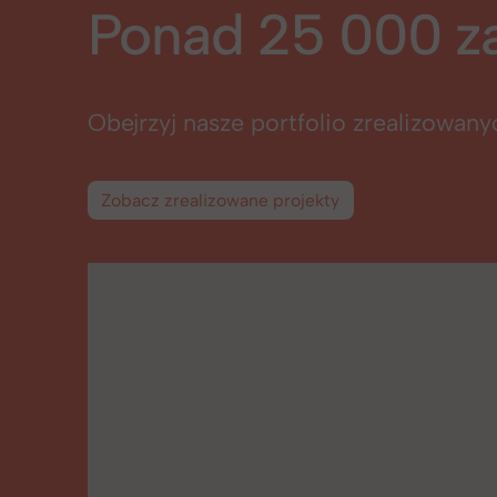
Ponad 25 000 z
Obejrzyj nasze portfolio zrealizowan
Zobacz zrealizowane projekty