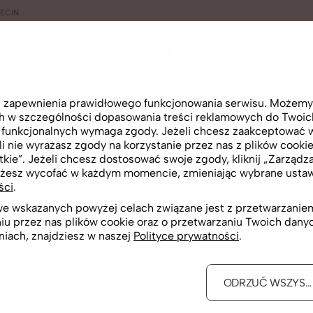
ECIN
ZNAJDŹ
lu zapewnienia prawidłowego funkcjonowania serwisu. Możemy
ktualnie w sprzedaży
ch w szczególności dopasowania treści reklamowych do Twoich 
i funkcjonalnych wymaga zgody. Jeżeli chcesz zaakceptować wsz
i nie wyrażasz zgody na korzystanie przez nas z plików cookie
tkie”. Jeżeli chcesz dostosować swoje zgody, kliknij „Zarządza
żesz wycofać w każdym momencie, zmieniając wybrane ustawi
ści
.
 we wskazanych powyżej celach związane jest z przetwarzan
niu przez nas plików cookie oraz o przetwarzaniu Twoich dan
niach, znajdziesz w naszej
Polityce prywatności
.
ODRZUĆ WSZYST