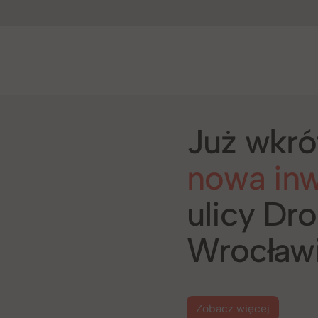
Już wkró
nowa inw
ulicy Dr
Wrocław
Zobacz więcej