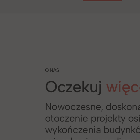
O NAS
Oczekuj
więc
Nowoczesne, dosko
otoczenie projekty osi
wykończenia budynkó