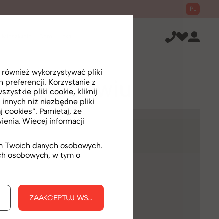
PL
Mieszkanie
Dom
Lokal
 również wykorzystywać pliki
 we Wrocławiu
preferencji. Korzystanie z
ystkie pliki cookie, kliknij
 innych niż niezbędne pliki
j cookies”. Pamiętaj, że
enia. Więcej informacji
iem Twoich danych osobowych.
ych osobowych, w tym o
KIE
ZAAKCEPTUJ WSZYSTKIE