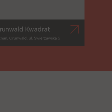
runwald Kwadrat
nań, Grunwald, ul. Świerzawska 5