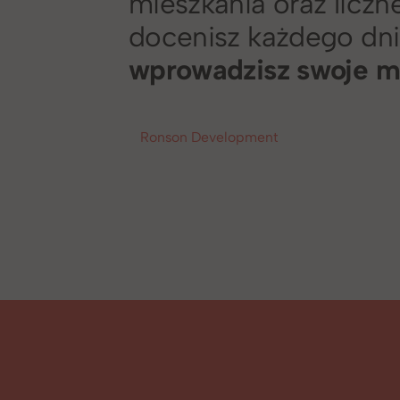
mieszkania oraz liczn
docenisz każdego dnia
wprowadzisz swoje ma
Ronson Development