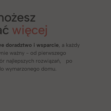
możesz
ać
więcej
e doradztwo i wsparcie
, a każdy
ównie ważny - od pierwszego
ór najlepszych rozwiązań, po
 do wymarzonego domu.