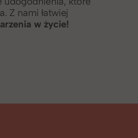
e udogodnienia, które
. Z nami łatwiej
rzenia w życie!