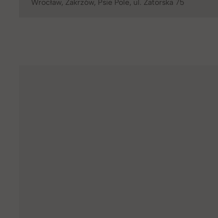
Wrocław, Zakrzów, Psie Pole, ul. Zatorska 75