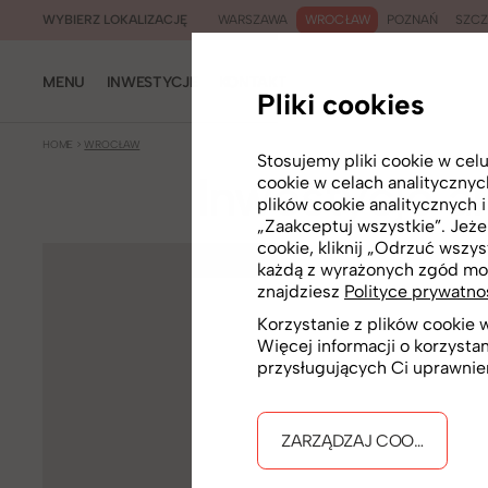
WARSZAWA
WROCŁAW
POZNAŃ
SZCZ
WYBIERZ LOKALIZACJĘ
MENU
INWESTYCJE
KONTAKT
Pliki cookies
HOME
>
WROCŁAW
Stosujemy pliki cookie w ce
Inwestycje a
cookie w celach analityczny
plików cookie analitycznych 
„Zaakceptuj wszystkie”. Jeżel
cookie, kliknij „Odrzuć wszys
każdą z wyrażonych zgód mo
znajdziesz
Polityce prywatno
Korzystanie z plików cookie
Więcej informacji o korzysta
przysługujących Ci uprawnie
ZARZĄDZAJ COOKIES