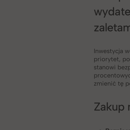
wydate
zaleta
Inwestycja w
priorytet, 
stanowi bez
procentowych
zmienić tę p
Zakup 