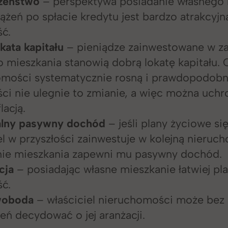
zeństwo
– perspektywa posiadanie własnego 
ążeń po spłacie kredytu jest bardzo atrakcyjn
ść.
kata kapitału
– pieniądze zainwestowane w z
 mieszkania stanowią dobrą lokatę kapitału.
omości systematycznie rosną i prawdopodobn
ści nie ulegnie to zmianie, a więc można uchr
lacją.
alny pasywny dochód
– jeśli plany życiowe si
el w przyszłości zainwestuje w kolejną nieruc
nie mieszkania zapewni mu pasywny dochód.
cja
– posiadając własne mieszkanie łatwiej p
ść.
woboda
– właściciel nieruchomości może bez
eń decydować o jej aranżacji.