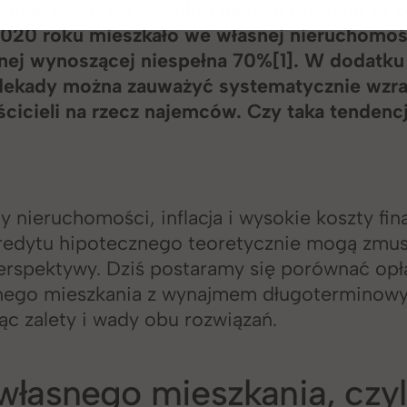
anowi priorytet. Według danych Eurostat aż 
020 roku mieszkało we własnej nieruchomośc
jnej wynoszącej niespełna 70%
[1]
. W dodatku
 dekady można zauważyć systematycznie wzra
cicieli na rzecz najemców. Czy taka tendencj
 nieruchomości, inflacja i wysokie koszty fi
redytu hipotecznego teoretycznie mogą zmus
erspektywy. Dziś postaramy się porównać opł
nego mieszkania z wynajmem długoterminow
ąc zalety i wady obu rozwiązań.
własnego mieszkania, czyl