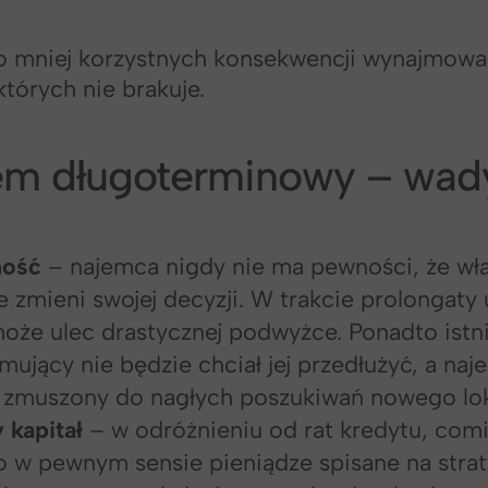
o mniej korzystnych konsekwencji wynajmowa
których nie brakuje.
m długoterminowy – wad
ność
– najemca nigdy nie ma pewności, że wła
ie zmieni swojej decyzji. W trakcie prolongat
oże ulec drastycznej podwyżce. Ponadto istni
mujący nie będzie chciał jej przedłużyć, a na
e zmuszony do nagłych poszukiwań nowego lo
y
kapitał
– w odróżnieniu od rat kredytu, com
o w pewnym sensie pieniądze spisane na strat