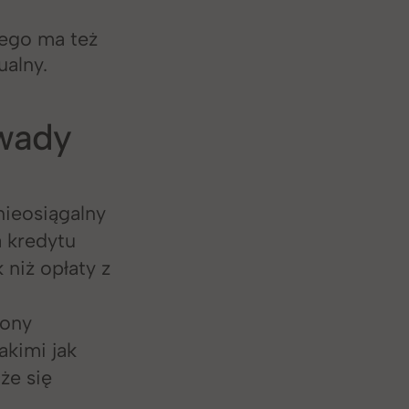
wego ma też
alny.
 wady
nieosiągalny
a kredytu
niż opłaty z
żony
akimi jak
że się