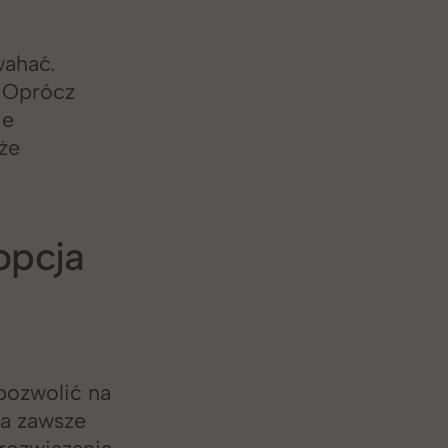
wahać.
. Oprócz
ie
że
opcja
pozwolić na
ja zawsze
rozwiązania.