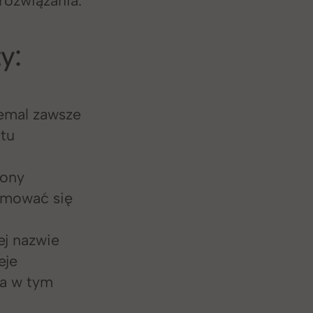
y:
emal zawsze
ytu
żony
ejmować się
j nazwie
eje
 a w tym