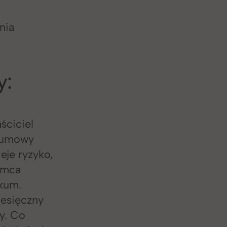
nia
y:
ściciel
y umowy
eje ryzyko,
jemca
kum.
iesięczny
y. Co