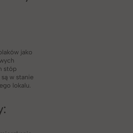
olaków jako
owych
m stóp
są w stanie
ego lokalu.
y: