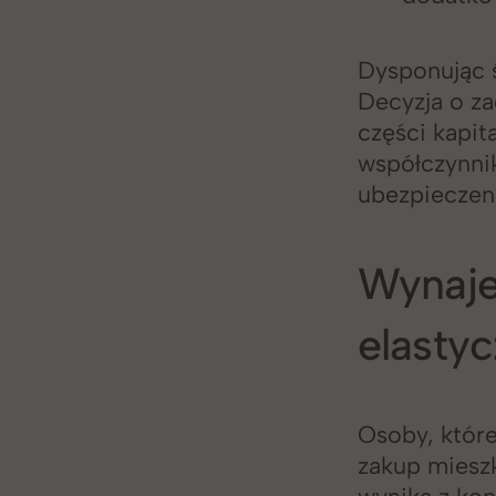
Dysponując ś
Decyzja o za
części kapit
współczynni
ubezpieczeni
Wynaje
elasty
Osoby, które
zakup mieszk
wynika z kon