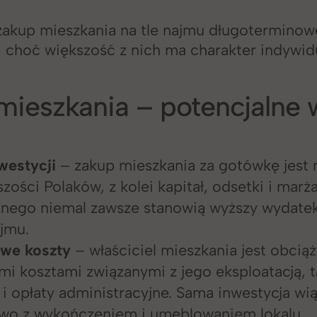
zakup mieszkania na tle najmu długotermino
choć większość z nich ma charakter indywidu
mieszkania – potencjalne
westycji
– zakup mieszkania za gotówkę jest 
szości Polaków, z kolei kapitał, odsetki i marż
nego niemal zawsze stanowią wyższy wydatek 
ajmu.
we koszty
– właściciel mieszkania jest obcią
mi kosztami związanymi z jego eksploatacją, t
i opłaty administracyjne. Sama inwestycja wią
wo z wykończeniem i umeblowaniem lokalu.