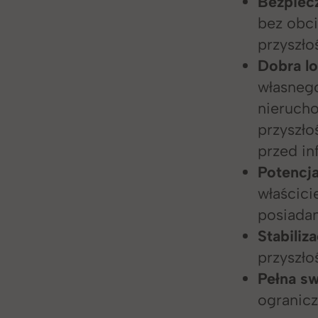
Bezpiec
bez obci
przyszło
Dobra lo
własnego
nieruch
przyszło
przed inf
Potencj
właścici
posiada
Stabiliza
przyszło
Pełna
s
ogranicz