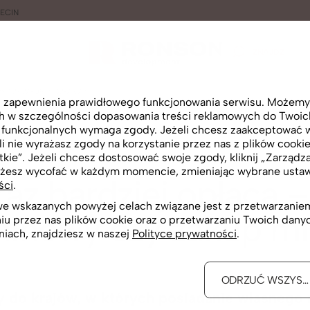
ECIN
ZNAJDŹ
Y CZY ZAKUP MIESZKANIA?
lu zapewnienia prawidłowego funkcjonowania serwisu. Możemy
ch w szczególności dopasowania treści reklamowych do Twoich 
i funkcjonalnych wymaga zgody. Jeżeli chcesz zaakceptować wsz
i nie wyrażasz zgody na korzystanie przez nas z plików cookie
tkie”. Jeżeli chcesz dostosować swoje zgody, kliknij „Zarządza
2023/09/22
żesz wycofać w każdym momencie, zmieniając wybrane ustawi
raz bardziej opłaca
ści
.
 we wskazanych powyżej celach związane jest z przetwarzan
minowy czy zakup mi
niu przez nas plików cookie oraz o przetwarzaniu Twoich dan
niach, znajdziesz w naszej
Polityce prywatności
.
ODRZUĆ WSZYST
y do krajów, w których posiadanie własnego