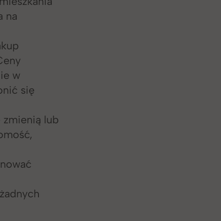
mieszkania
a na
akup
 Ceny
ie w
onić się
ę zmienią lub
homość,
lanować
 żadnych