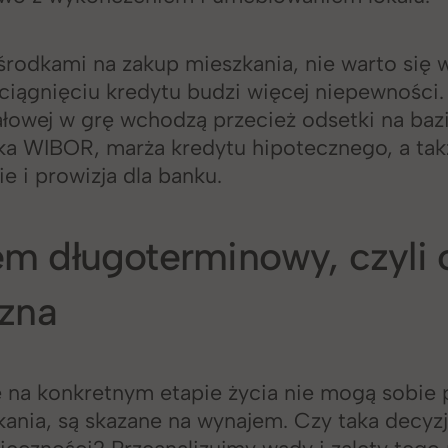
rodkami na zakup mieszkania, nie warto się 
ciągnięciu kredytu budzi więcej niepewności
ałowej w grę wchodzą przecież odsetki na baz
ka WIBOR, marża kredytu hipotecznego, a tak
e i prowizja dla banku.
m długoterminowy, czyli 
czna
 na konkretnym etapie życia nie mogą sobie 
ania, są skazane na wynajem. Czy taka decyz
ieczności? Przeanalizujmy wady i zalety tego 