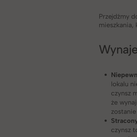
Przejdźmy d
mieszkania, 
Wynaje
Niepew
lokalu n
czynsz m
że wynaj
zostani
Stracon
czynsz t