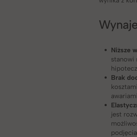
Wynaje
Niższe w
stanowi 
hipotec
Brak do
kosztami
awariami
Elastyc
jest roz
możliwo
podjęcia