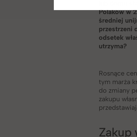
lub domu st
Polaków w 2
średniej uni
przestrzeni
odsetek właś
utrzyma?
Rosnące ceny
tym marża k
do zmiany p
zakupu włas
przedstawiaj
Zakup 