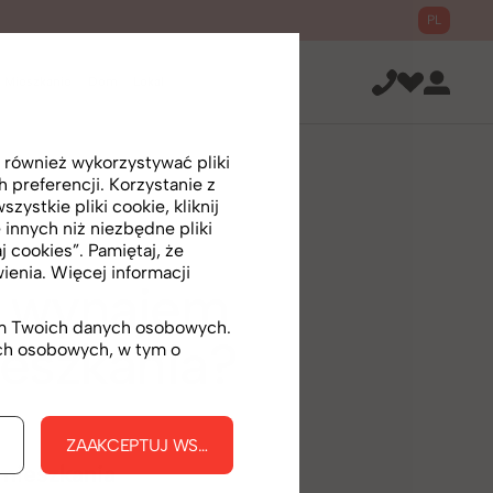
PL
Mieszkanie
Dom
Lokal
 również wykorzystywać pliki
preferencji. Korzystanie z
ystkie pliki cookie, kliknij
 innych niż niezbędne pliki
j cookies”. Pamiętaj, że
enia. Więcej informacji
 – wynajem
iem Twoich danych osobowych.
eszkania?
ych osobowych, w tym o
KIE
ZAAKCEPTUJ WSZYSTKIE
 mieszkania