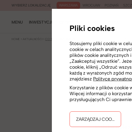
WARSZAWA
WROCŁAW
POZNAŃ
SZCZ
WYBIERZ LOKALIZACJĘ
MENU
INWESTYCJE
OFERTY SPECJALNE
KONTAKT
Pliki cookies
HOME
>
AKTUALNOŚCI
>
CO SIĘ TERAZ BARDZIEJ OPŁACA – WYNAJEM DŁUGOTERMINOW
Stosujemy pliki cookie w ce
cookie w celach analityczny
plików cookie analitycznych 
„Zaakceptuj wszystkie”. Jeżel
cookie, kliknij „Odrzuć wszys
każdą z wyrażonych zgód mo
Co się te
znajdziesz
Polityce prywatno
Korzystanie z plików cookie
długoter
Więcej informacji o korzysta
przysługujących Ci uprawnie
ZARZĄDZAJ COOKIES
Polska należ