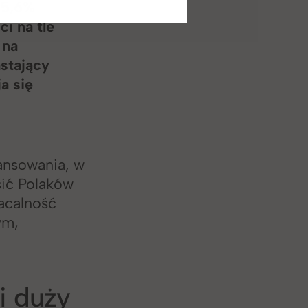
85,6%
i na tle
 na
stający
a się
nansowania, w
ić Polaków
acalność
ym,
i duży