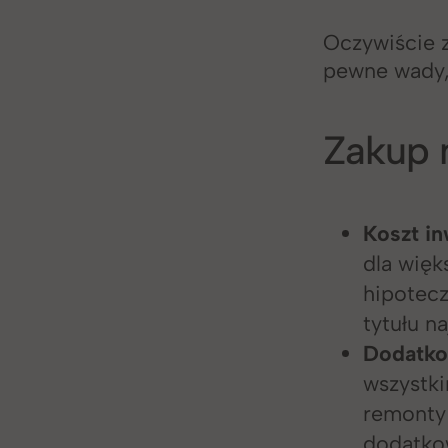
Oczywiście 
pewne wady, 
Zakup 
Koszt in
dla więk
hipotecz
tytułu n
Dodatko
wszystki
remonty 
dodatko