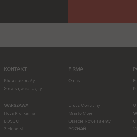
KONTAKT
FIRMA
P
Biura sprzedaży
O nas
Po
Serwis gwarancyjny
K
WARSZAWA
Ursus Centralny
G
Nova Królikarnia
Miasto Moje
W
BOSCO
Osiedle Nowe Falenty
O
Zielono Mi
POZNAŃ
V