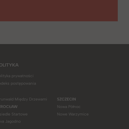
OLITYKA
lityka prywatności
odeks postępowania
runwald Między Drzewami
SZCZECIN
ROCŁAW
Nowa Północ
siedle Startowe
Nowe Warzymice
iva Jagodno