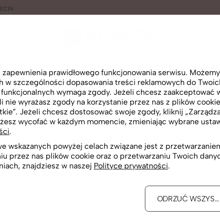
ECIN
ZNAJDŹ
lu zapewnienia prawidłowego funkcjonowania serwisu. Możemy
ch w szczególności dopasowania treści reklamowych do Twoich 
i funkcjonalnych wymaga zgody. Jeżeli chcesz zaakceptować wsz
i nie wyrażasz zgody na korzystanie przez nas z plików cookie
Rzut 2D
tkie”. Jeżeli chcesz dostosować swoje zgody, kliknij „Zarządza
żesz wycofać w każdym momencie, zmieniając wybrane ustawi
ści
.
 we wskazanych powyżej celach związane jest z przetwarzan
niu przez nas plików cookie oraz o przetwarzaniu Twoich dan
niach, znajdziesz w naszej
Polityce prywatności
.
ODRZUĆ WSZYST