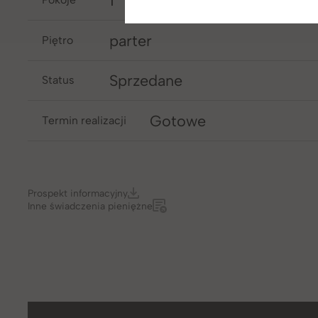
1
parter
piętro
Sprzedane
Status
Gotowe
Termin realizacji
Prospekt informacyjny
Inne świadczenia pieniężne