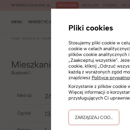
WARSZAWA
WROCŁAW
POZNAŃ
SZCZ
WYBIERZ LOKALIZACJĘ
MENU
INWESTYCJE
OFERTY SPECJALNE
KONTAKT
Pliki cookies
HOME
>
INWESTYCJE
>
NOWA PÓŁNOC
>
1B_04
Stosujemy pliki cookie w ce
cookie w celach analityczny
plików cookie analitycznych 
„Zaakceptuj wszystkie”. Jeżel
Mieszkanie nr 1B_04
cookie, kliknij „Odrzuć wszys
każdą z wyrażonych zgód mo
Budynek 1
znajdziesz
Polityce prywatno
Korzystanie z plików cookie
Więcej informacji o korzysta
2
26.07 m
metraż
przysługujących Ci uprawnie
2
13.60 m
Ogród
ZARZĄDZAJ COOKIES
pokoje