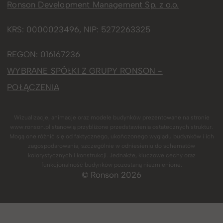
Ronson Development Management Sp. z o.o.
KRS: 0000023496, NIP: 5272263325
REGON: 016167236
WYBRANE SPÓŁKI Z GRUPY RONSON
-
POŁĄCZENIA
Wizualizacje, animacje oraz modele budynków prezentowane na stronie
www.ronson.pl stanowią przybliżone przedstawienia ostatecznych struktur.
Mogą one różnić się od faktycznego, ukończonego wyglądu budynków i ich
zagospodarowania, szczególnie w odniesieniu do schematów
kolorystycznych i konstrukcji. Jednakże, kluczowe cechy oraz
funkcjonalność budynków pozostaną niezmienione.
© Ronson 2026