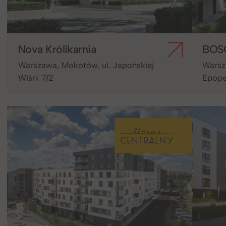
Nova Królikarnia
BO
Warszawa, Mokotów, ul. Japońskiej
Warsza
Wiśni 7/2
Epope