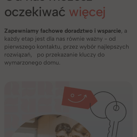
Twoich potrzeb
arcie
, a
Przemyślane rozwiązania dopasowane do
 od
różnych stylów życia sprawią, że poczujes
lepszych
naprawdę u siebie. Jesteśmy wszechstron
elastyczni, a Twoje potrzeby są w centru
naszych zainteresowań.