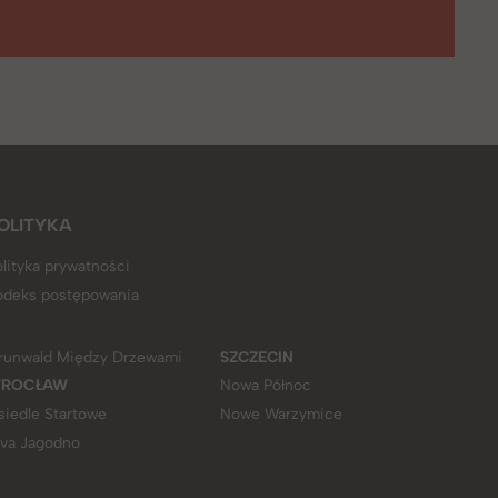
OLITYKA
lityka prywatności
odeks postępowania
runwald Między Drzewami
SZCZECIN
ROCŁAW
Nowa Północ
siedle Startowe
Nowe Warzymice
iva Jagodno