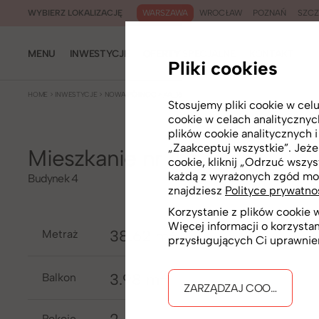
WARSZAWA
WROCŁAW
POZNAŃ
SZCZ
WYBIERZ LOKALIZACJĘ
MENU
INWESTYCJE
OFERTY SPECJALNE
KONTAKT
Pliki cookies
HOME
>
INWESTYCJE
>
NOWA PÓŁNOC
>
4A_16
Stosujemy pliki cookie w ce
cookie w celach analityczny
plików cookie analitycznych 
„Zaakceptuj wszystkie”. Jeżel
Mieszkanie nr 4A_16
cookie, kliknij „Odrzuć wszys
każdą z wyrażonych zgód mo
Budynek 4
znajdziesz
Polityce prywatno
Korzystanie z plików cookie
Więcej informacji o korzysta
2
38.62 m
metraż
przysługujących Ci uprawnie
2
3.98 m
Balkon
ZARZĄDZAJ COOKIES
pokoje