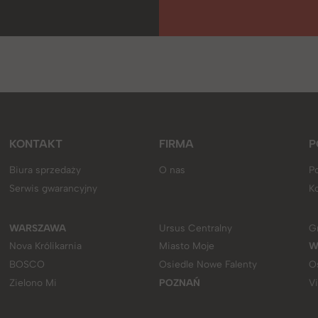
KONTAKT
FIRMA
P
Biura sprzedaży
O nas
Po
Serwis gwarancyjny
K
WARSZAWA
Ursus Centralny
G
Nova Królikarnia
Miasto Moje
W
BOSCO
Osiedle Nowe Falenty
O
Zielono Mi
POZNAŃ
V