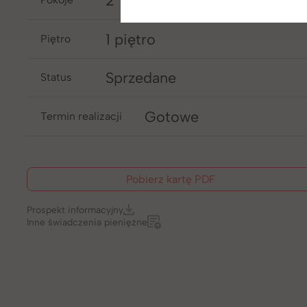
2
1 piętro
piętro
Sprzedane
Status
Gotowe
Termin realizacji
Pobierz kartę PDF
Prospekt informacyjny
Inne świadczenia pieniężne