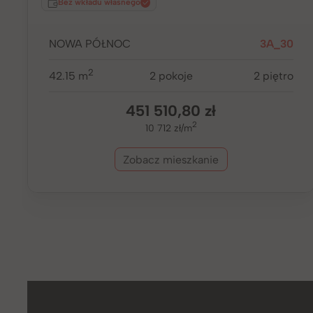
Bez wkładu własnego
NOWA PÓŁNOC
3A_30
2
42.15 m
2 pokoje
2 piętro
451 510,80 zł
2
10 712 zł/m
Zobacz mieszkanie