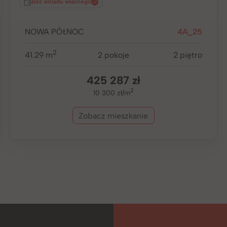
Bez wkładu własnego
NOWA PÓŁNOC
4A_25
2
41.29 m
2 pokoje
2 piętro
425 287 zł
2
10 300 zł/m
Zobacz mieszkanie