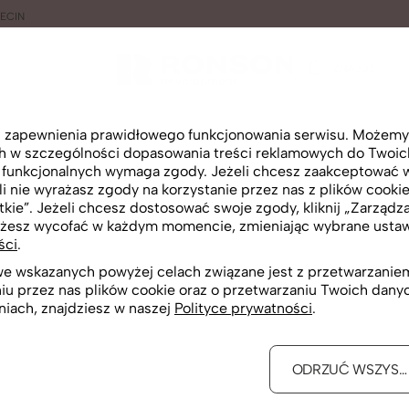
ECIN
ZNAJDŹ
lu zapewnienia prawidłowego funkcjonowania serwisu. Możemy
ch w szczególności dopasowania treści reklamowych do Twoich 
i funkcjonalnych wymaga zgody. Jeżeli chcesz zaakceptować wsz
i nie wyrażasz zgody na korzystanie przez nas z plików cookie
Rzut 2D
Wirtualny spacer
Widok 360
tkie”. Jeżeli chcesz dostosować swoje zgody, kliknij „Zarządza
żesz wycofać w każdym momencie, zmieniając wybrane ustawi
ści
.
 we wskazanych powyżej celach związane jest z przetwarzan
niu przez nas plików cookie oraz o przetwarzaniu Twoich dan
niach, znajdziesz w naszej
Polityce prywatności
.
ODRZUĆ WSZYST