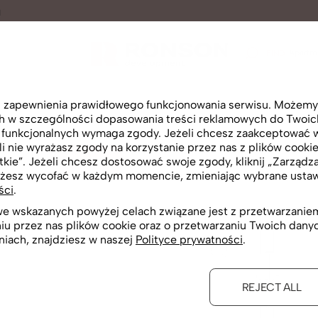
N
Apartm
FIND
lu zapewnienia prawidłowego funkcjonowania serwisu. Możemy
ch w szczególności dopasowania treści reklamowych do Twoich 
i funkcjonalnych wymaga zgody. Jeżeli chcesz zaakceptować wsz
i nie wyrażasz zgody na korzystanie przez nas z plików cookie
2d view
tkie”. Jeżeli chcesz dostosować swoje zgody, kliknij „Zarządza
żesz wycofać w każdym momencie, zmieniając wybrane ustawi
ści
.
 we wskazanych powyżej celach związane jest z przetwarzan
niu przez nas plików cookie oraz o przetwarzaniu Twoich dan
niach, znajdziesz w naszej
Polityce prywatności
.
REJECT ALL