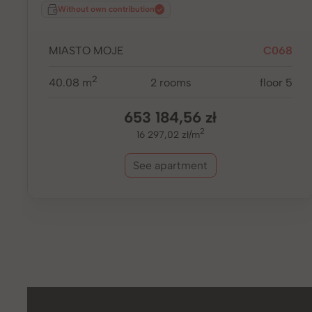
Without own contribution
MIASTO MOJE
C068
2
40.08 m
2 rooms
floor 5
653 184,56 zł
2
16 297,02 zł/m
See apartment