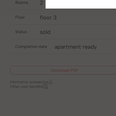
2
rooms
floor 3
floor
sold
Status
apartment ready
completion date
Download PDF
Information prospectus
Other cash benefits