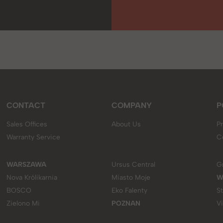
CONTACT
COMPANY
P
Sales Offices
About Us
Pr
Warranty Service
C
WARSZAWA
Ursus Central
G
Nova Królikarnia
Miasto Moje
W
BOSCO
Eko Falenty
S
Zielono Mi
POZNAN
V