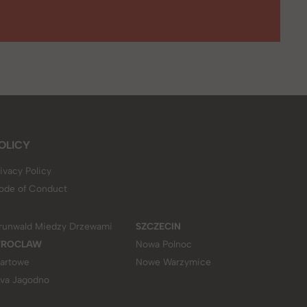
OLICY
ivacy Policy
ode of Conduct
runwald Miedzy Drzewami
SZCZECIN
ROCLAW
Nowa Polnoc
tartowe
Nowe Warzymice
iva Jagodno