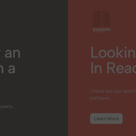
 an
Lookin
h a
In Rea
Check out our select
partners.
xperts.
Learn More