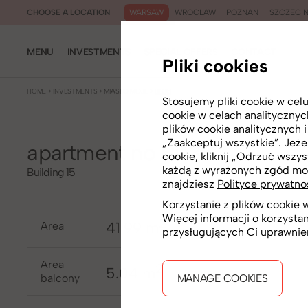
WARSAW
WROCLAW
POZNAN
SZCZECI
CHOOSE A LOCATION
MENU
INVESTMENTS
SPECIAL OFFERS
CONTACT
Pliki cookies
HOME
>
INVESTMENTS
>
MIASTO MOJE
>
B038
Stosujemy pliki cookie w ce
cookie w celach analityczny
plików cookie analitycznych 
„Zaakceptuj wszystkie”. Jeżel
apartment no B038
cookie, kliknij „Odrzuć wszys
każdą z wyrażonych zgód mo
Building 15
znajdziesz
Polityce prywatno
Korzystanie z plików cookie
Więcej informacji o korzysta
2
41.99 m
area
przysługujących Ci uprawnie
Area
2
5.04 m
balcony
MANAGE COOKIES