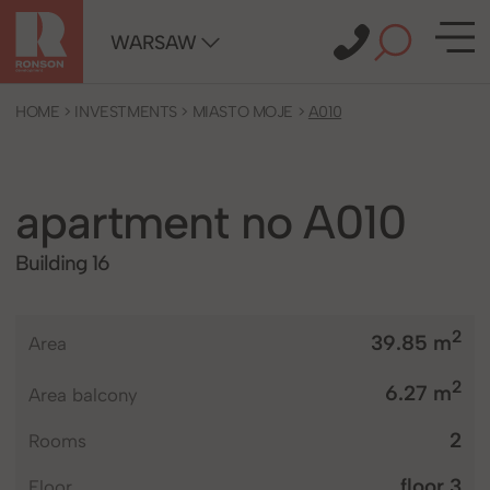
WARSAW
HOME
>
INVESTMENTS
>
MIASTO MOJE
>
A010
apartment no A010
Building 16
2
39.85 m
area
2
6.27 m
Area balcony
2
rooms
floor 3
floor