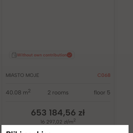
Without own contribution
MIASTO MOJE
C068
2
40.08 m
2 rooms
floor 5
653 184,56 zł
2
16 297,02 zł/m