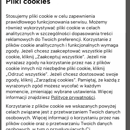
Pliki cookies
See apartment
Stosujemy pliki cookie w celu zapewnienia
prawidłowego funkcjonowania serwisu. Możemy
również wykorzystywać pliki cookie w celach
analitycznych w szczególności dopasowania treści
reklamowych do Twoich preferencji. Korzystanie z
plików cookie analitycznych i funkcjonalnych wymaga
zgody. Jeżeli chcesz zaakceptować wszystkie pliki
Looking to Buy an
cookie, kliknij „Zaakceptuj wszystkie”. Jeżeli nie
wyrażasz zgody na korzystanie przez nas z plików
Apartment with a
cookie innych niż niezbędne pliki cookie, kliknij
„Odrzuć wszystkie”. Jeżeli chcesz dostosować swoje
zgody, kliknij „Zarządzaj cookies”. Pamiętaj, że każdą z
Mortgage?
wyrażonych zgód możesz wycofać w każdym
momencie, zmieniając wybrane ustawienia. Więcej
informacji znajdziesz
Polityce prywatności
.
Take advantage of free advice from
Korzystanie z plików cookie we wskazanych powyżej
financial experts.
celach związane jest z przetwarzaniem Twoich danych
osobowych. Więcej informacji o korzystaniu przez nas
plików cookie oraz o przetwarzaniu Twoich danych
osobowych, w tym o przysługujących Ci