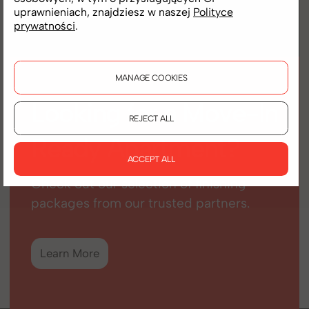
Learn More
uprawnieniach, znajdziesz w naszej
Polityce
prywatności
.
MANAGE COOKIES
Looking for a Move-In
REJECT ALL
Ready Apartment?
ACCEPT ALL
Check out our selection of finishing
packages from our trusted partners.
Learn More